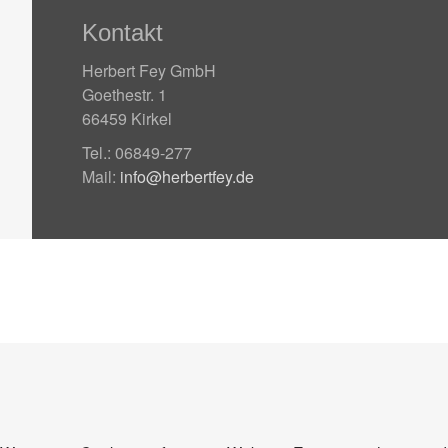
Kontakt
Herbert Fey GmbH
Goethestr. 1
66459 Kirkel
Tel.: 06849-277
Mail:
info@herbertfey.de