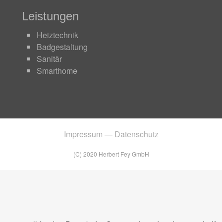
Leistungen
Heiztechnik
Badgestaltung
Sanitär
Smarthome
Impressum
—
Datenschutz
(C) 2020 Herbert Fey GmbH