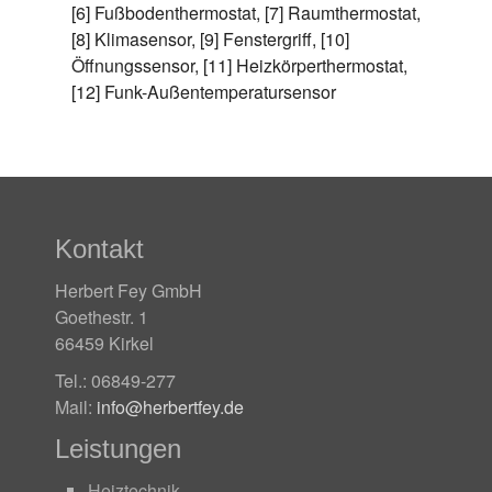
[6] Fußbodenthermostat, [7] Raumthermostat,
[8] Klimasensor, [9] Fenstergriff, [10]
Öffnungssensor, [11] Heizkörperthermostat,
[12] Funk-Außentemperatursensor
Kontakt
Herbert Fey GmbH
Goethestr. 1
66459 Kirkel
Tel.: 06849-277
Mail:
info@herbertfey.de
Leistungen
Heiztechnik