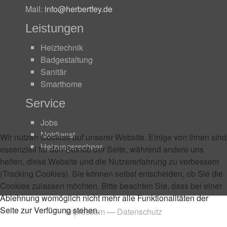
Mail:
info@herbertfey.de
Leistungen
Heiztechnik
Badgestaltung
Sanitär
Smarthome
Service
Jobs
Notdienst
Wir nutzen Cookies auf unserer Website. Einige von ihnen sind
Heizungsrechner
essenziell für den Betrieb der Seite, während andere uns
helfen, diese Website und die Nutzererfahrung zu verbessern
(Tracking Cookies). Sie können selbst entscheiden, ob Sie die
Cookies zulassen möchten. Bitte beachten Sie, dass bei einer
Ablehnung womöglich nicht mehr alle Funktionalitäten der
Seite zur Verfügung stehen.
Impressum
—
Datenschutz