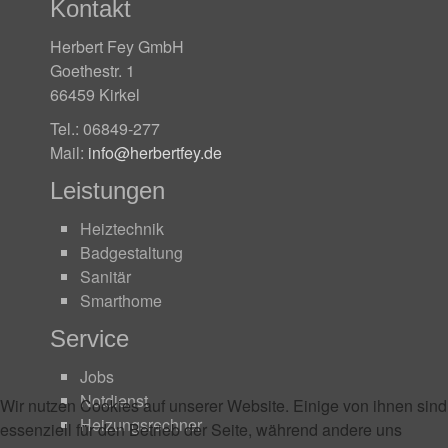
Kontakt
Herbert Fey GmbH
Goethestr. 1
66459 Kirkel
Tel.: 06849-277
Mail:
info@herbertfey.de
Leistungen
Heiztechnik
Badgestaltung
Sanitär
Smarthome
Service
Jobs
Notdienst
Wir nutzen Cookies auf unserer Website. Einige von ihnen sind
Heizungsrechner
essenziell für den Betrieb der Seite, während andere uns