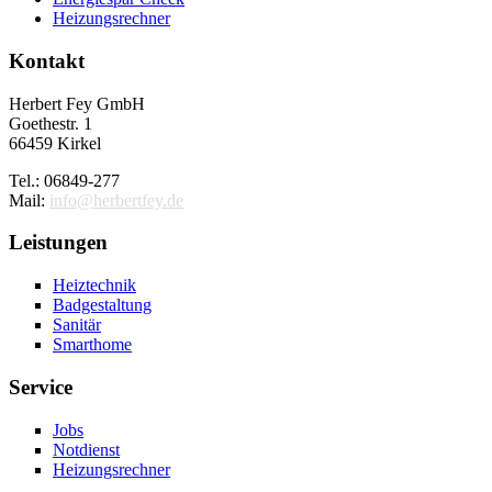
Heizungsrechner
Kontakt
Herbert Fey GmbH
Goethestr. 1
66459 Kirkel
Tel.: 06849-277
Mail:
info@herbertfey.de
Leistungen
Heiztechnik
Badgestaltung
Sanitär
Smarthome
Service
Jobs
Notdienst
Heizungsrechner